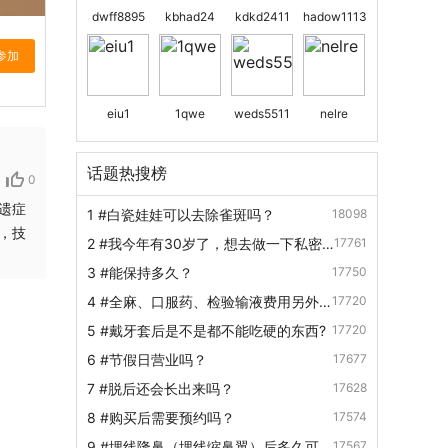
dwff8895
kbhad24
kdkd2411
hadow1113
eiu1
1qwe
weds5511
nelre
话题热搜榜
0
遗症
1
#白瓷娃娃可以去除雀斑吗？
18098
，技
2
#我今年有30岁了，想去做一下私密
17761
处的整形，不知道现在做男性私密处整
3
#能保持多久？
17750
形效果好不好？价...
4
#全麻、口服药、检验输液费用另外
17720
加收？
5
#戴牙套后是不是都不能吃硬的东西?
17720
6
#节假日营业吗？
17677
7
#脱后还会长出来吗？
17628
8
#购买后需要预约吗？
17574
9
#埋线隆鼻（埋线缩鼻翼）后多久可以
17567