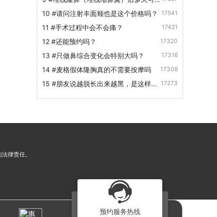
洗脸、洗澡呢？
10
#请问注射丰面颊也是这个价格吗？
17541
11
#手术过程中会不会痛？
17421
12
#还能预约吗？
17320
13
#只做鼻综合变化会特别大吗？
17316
14
#麦格假体隆胸真的不需要按摩吗
17308
15
#朋友说越脱长出来越黑，是这样
17273
吗？
的法律责任。
预约服务热线